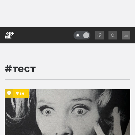
#
тест
Фан