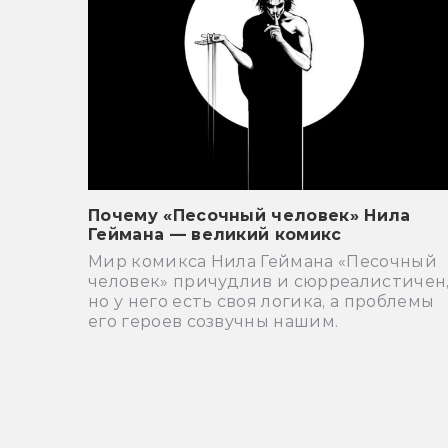
Почему «Песочный человек» Нила
Геймана — великий комикс
Мир комикса Нила Геймана «Песочный
человек» причудлив и сюрреалистичен
но у него есть своя логика, а проблемы
его героев созвучны нашим.