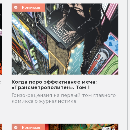
Комиксы
:
Когда перо эффективнее меча:
«Трансметрополитен». Том 1
Гонзо-рецензия на первый том главного
комикса о журналистике.
Комиксы