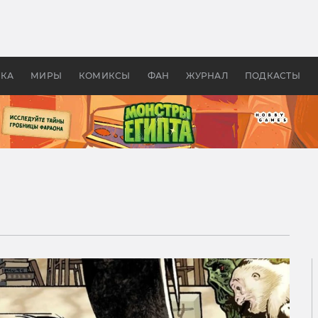
 фильмы смотреть в
Как создавались «Страшил
те 2026? В мире —
фильм, без которого не б
липсис, в России —
бы «Властелина колец»
ие комедии
УКА
МИРЫ
КОМИКСЫ
ФАН
ЖУРНАЛ
ПОДКАСТЫ