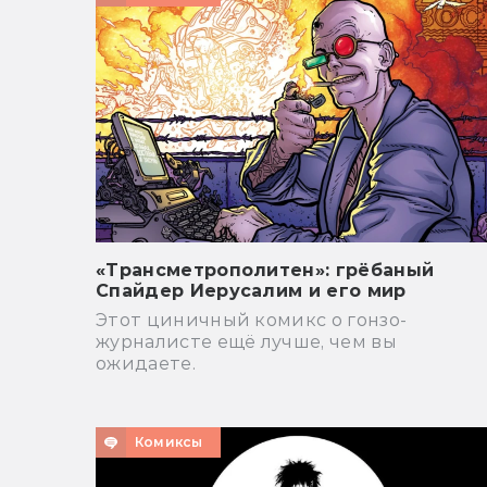
«Трансметрополитен»: грёбаный
Спайдер Иерусалим и его мир
Этот циничный комикс о гонзо-
журналисте ещё лучше, чем вы
ожидаете.
Комиксы