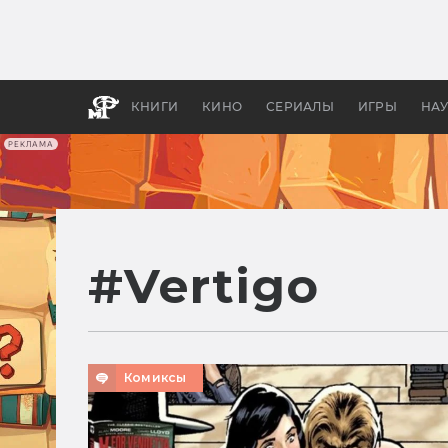
Какие
авгус
апока
детск
КНИГИ
КИНО
СЕРИАЛЫ
ИГРЫ
НА
РЕКЛАМА
#
Vertigo
Комиксы