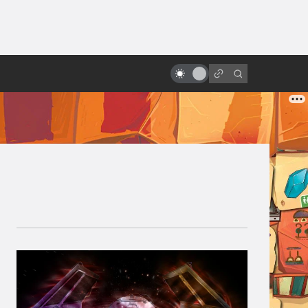
ы»:
«Призрак в доспехах» как
ыло
идеальный киберпанк. 10
главных образов будущего