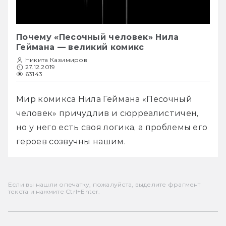
Почему «Песочный человек» Нила
Геймана — великий комикс
Никита Казимиров
27.12.2019
63143
Мир комикса Нила Геймана «Песочный 
человек» причудлив и сюрреалистичен, 
но у него есть своя логика, а проблемы его 
героев созвучны нашим.
Если вы нашли опечатку, пожалуйста, выделите фрагмент
текста и нажмите Ctrl+Enter.