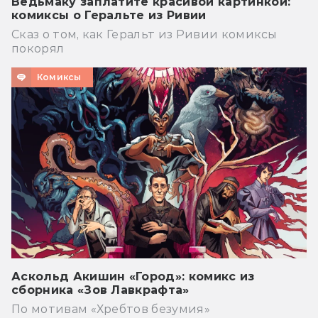
Ведьмаку заплатите красивой картинкой:
комиксы о Геральте из Ривии
Сказ о том, как Геральт из Ривии комиксы
покорял
Комиксы
Аскольд Акишин «Город»: комикс из
сборника «Зов Лавкрафта»
По мотивам «Хребтов безумия»