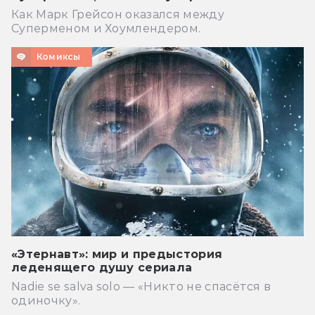
Как Марк Грейсон оказался между
Суперменом и Хоумлендером.
Комиксы
«Этернавт»: мир и предыстория
леденящего душу сериала
Nadie se salva solo — «Никто не спасётся в
одиночку».