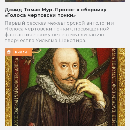
Дэвид Томас Мур. Пролог к сборнику
«Голоса чертовски тонки»
Первый рассказ межавторской антологии
«Голоса чертовски тонки», посвящённой
фантастическому переосмысливанию
творчества Уильяма Шекспира.
Книги