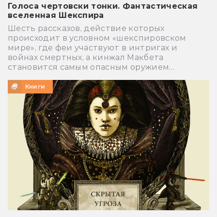
Голоса чертовски тонки. Фантастическая
вселенная Шекспира
Шесть рассказов, действие которых
происходит в условном «шекспировском
мире», где феи участвуют в интригах и
войнах смертных, а кинжал Макбета
становится самым опасным оружием…
Книги