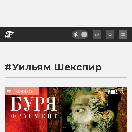
#
Уильям Шекспир
Комиксы