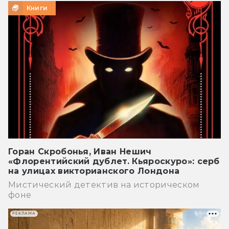
Книги
Горан Скробонья, Иван Нешич
«Флорентийский дублет. Кьяроскуро»: серб
на улицах викторианского Лондона
Мистический детектив на историческом
фоне
РЕКЛАМА