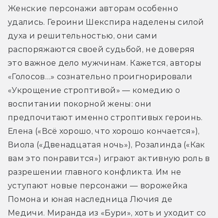
Женские персонажи авторам особенно 
удались. Героини Шекспира наделены силой 
духа и решительностью, они сами 
распоряжаются своей судьбой, не доверяя 
это важное дело мужчинам. Кажется, авторы 
«Голосов…» сознательно проигнорировали 
«Укрощение строптивой» — комедию о 
воспитании покорной жены: они 
предпочитают именно строптивых героинь. 
Елена («Всё хорошо, что хорошо кончается»), 
Виола («Двенадцатая ночь»), Розалинда («Как 
вам это понравится») играют активную роль в 
разрешении главного конфликта. Им не 
уступают новые персонажи — ворожейка 
Помона и юная наследница Лючия де 
Медичи. Миранда из «Бури», хоть и уходит со 