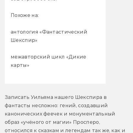
Похоже на:
антология «Фантастический
Шекспир»
межавторский цикл «Дикие
карты»
Записать Уильяма нашего Шекспира в 
фантасты несложно: гений, создавший 
канонических феечек и монументальный 
образ «учёного от магии» Просперо, 
относился к сказкам и легендам так же, как и 