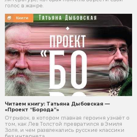
голос в жанре.
Книги
Читаем книгу: Татьяна Дыбовская —
«Проект “Борода”»
Отрывок, в котором главная героиня узнаёт о
том, как Лев Толстой превратился в Эмиля
Золя, и чем развлекались русские классики
без интернета