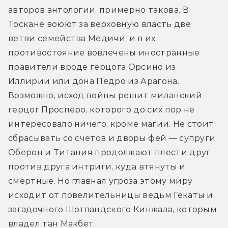
авторов антологии, примерно такова. В 
Тоскане воюют за верховную власть две 
ветви семейства Медичи, и в их 
противостояние вовлечены иностранные 
правители вроде герцога Орсино из 
Иллирии или дона Педро из Арагона. 
Возможно, исход войны решит миланский 
герцог Просперо, которого до сих пор не 
интересовало ничего, кроме магии. Не стоит 
сбрасывать со счетов и дворы фей — супруги 
Оберон и Титания продолжают плести друг 
против друга интриги, куда втянуты и 
смертные. Но главная угроза этому миру 
исходит от повелительницы ведьм Гекаты и 
загадочного Шотландского Кинжала, которым 
владел тан Макбет…