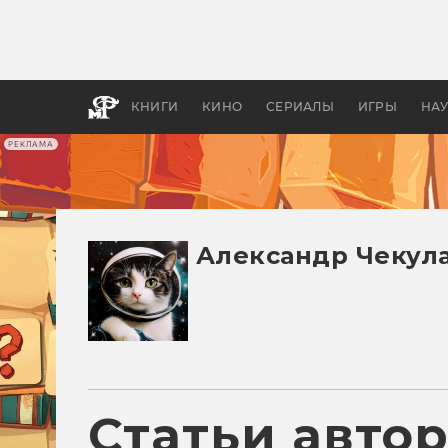
Какие
авгус
апока
детск
КНИГИ
КИНО
СЕРИАЛЫ
ИГРЫ
НА
РЕКЛАМА
Александр Чекул
Статьи авто