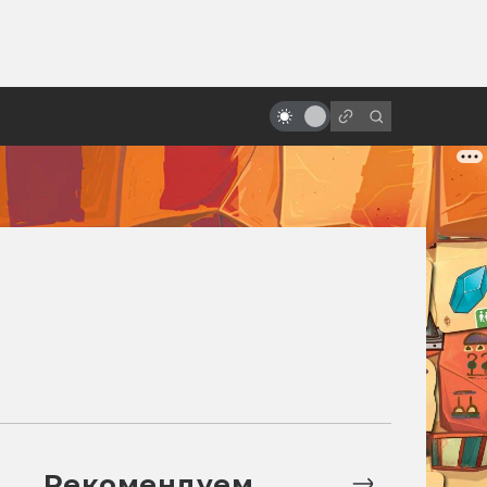
ы»:
«Атаке клонов» — 20 лет! Как
ыло
«Звёздные войны» создавались в
дикой спешке
Рекомендуем