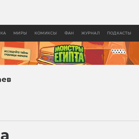
 фильмы смотреть в
Как создавались «Страшил
те 2026? В мире —
фильм, без которого не б
липсис, в России —
бы «Властелина колец»
ие комедии
УКА
МИРЫ
КОМИКСЫ
ФАН
ЖУРНАЛ
ПОДКАСТЫ
аев
ра