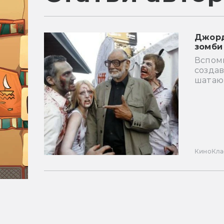
Джорд
зомби
Вспом
создав
шатаю
Кино
Кла