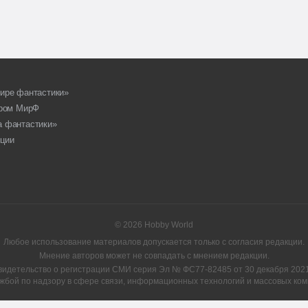
ире фантастики»
ором МирФ
а фантастики»
ции
© 2026 Hobby World
Любое использование материалов допускается только с согласия редакции.
Мнение авторов может не совпадать с мнением редакции.
видетельство о регистрации СМИ серия Эл № ФС77-82485 от 30 декабря 2021 
жбой по надзору в сфере связи, информационных технологий и массовых ком