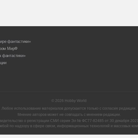
ире фантастики»
ором МирФ
а фантастики»
ции
© 2026 Hobby World
Любое использование материалов допускается только с согласия редакции.
Мнение авторов может не совпадать с мнением редакции.
видетельство о регистрации СМИ серия Эл № ФС77-82485 от 30 декабря 2021 
жбой по надзору в сфере связи, информационных технологий и массовых ком