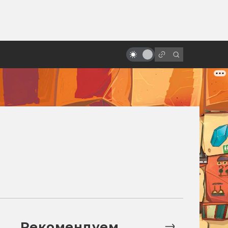
ы»:
ыло
5 лучших фильмов о вампирах
Рекомендуем