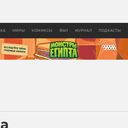
 фильмы смотреть в
Как создавались «Страшил
те 2026? В мире —
фильм, без которого не б
липсис, в России —
бы «Властелина колец»
ие комедии
УКА
МИРЫ
КОМИКСЫ
ФАН
ЖУРНАЛ
ПОДКАСТЫ
ра