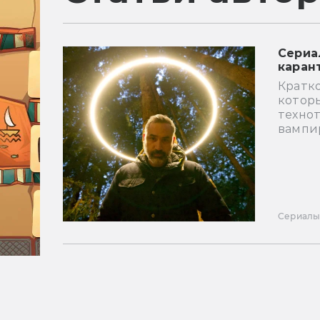
Сериа
карант
Кратко
которы
техно
вампи
Сериал