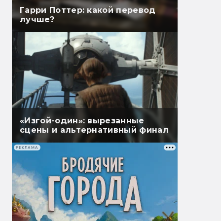
Гарри Поттер: какой перевод
лучше?
«Изгой-один»: вырезанные
сцены и альтернативный финал
РЕКЛАМА