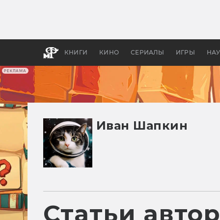
Какие
авгус
апока
детск
КНИГИ
КИНО
СЕРИАЛЫ
ИГРЫ
НА
РЕКЛАМА
Иван Шапкин
Статьи авто