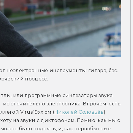
т неэлектронные инструменты: гитара, бас. 
орческий процесс.
мплы, или программные синтезаторы звука. 
— исключительно электроника. Впрочем, есть 
легой Virus19xx’ом (
Николай Соловьёв
) 
ту на звуки с диктофоном. Помню, как мы с 
о можно было поднять, и, как первобытные 