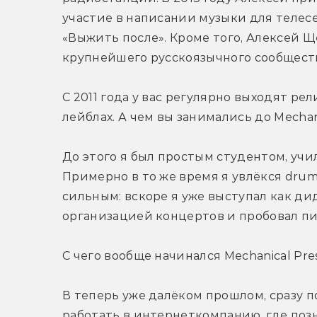
участие в написании музыки для телесе
«Выжить после». Кроме того, Алексей 
крупнейшего русскоязычного сообществ
С 2011 года у вас регулярно выходят ре
лейблах. А чем вы занимались до Mechan
До этого я был простым студентом, учи
Примерно в то же время я увлёкся drum’
сильным: вскоре я уже выступал как дид
организацией концертов и пробовал пи
С чего вообще начинался Mechanical Pre
В теперь уже далёком прошлом, сразу по
работать в интернеткомпанию, где позн