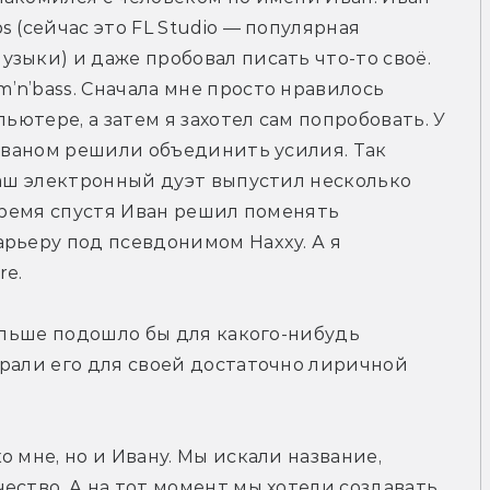
 (сейчас это FL Studio — популярная 
зыки) и даже пробовал писать что-то своё. 
n’bass. Сначала мне просто нравилось 
ьютере, а затем я захотел сам попробовать. У 
 Иваном решили объединить усилия. Так 
Наш электронный дуэт выпустил несколько 
время спустя Иван решил поменять 
рьеру под псевдонимом Haxxy. А я 
re.
ольше подошло бы для какого-нибудь 
рали его для своей достаточно лиричной 
 мне, но и Ивану. Мы искали название, 
ество. А на тот момент мы хотели создавать 