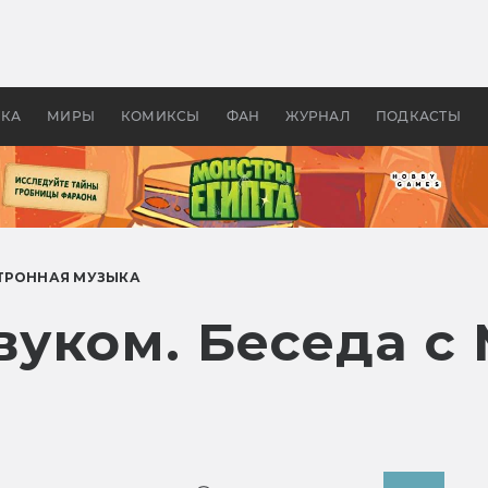
 фильмы смотреть в
Как создавались «Страшил
те 2026? В мире —
фильм, без которого не б
липсис, в России —
бы «Властелина колец»
ие комедии
УКА
МИРЫ
КОМИКСЫ
ФАН
ЖУРНАЛ
ПОДКАСТЫ
ТРОННАЯ МУЗЫКА
вуком. Беседа с 