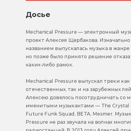
Досье
Mechanical Pressure — электронный муз
проект Алексея Щербакова. Изначально 
названием выпускалась музыка в жанре d
но позже было принято решение отказат
каких-либо рамок.
Mechanical Pressure выпускал треки как 
отечественных, так и на зарубежных лейб
Алексею довелось посотрудничать со м
именитыми музыкантами — The Crystal M
Future Funk Squad, BETA, Mesmer. Музыка
Pressure не раз звучала на волнах многи
радиостанций. В 2013 году Алексей при