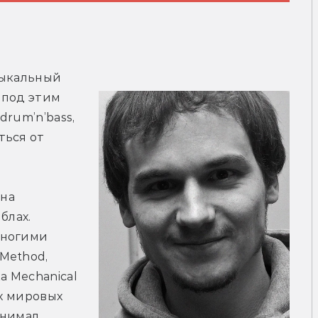
ыкальный 
под этим 
rum’n’bass, 
ься от 
на 
лах. 
ногими 
ethod, 
 Mechanical 
х мировых 
нимал 