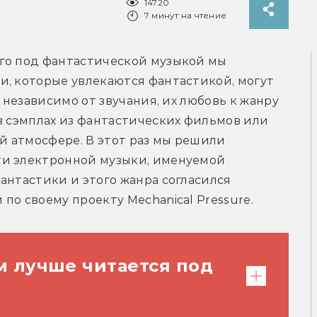
14720
7 минут на чтение
го под фантастической музыкой мы 
, которые увлекаются фантастикой, могут 
 независимо от звучания, их любовь к жанру 
в сэмплах из фантастических фильмов или 
й атмосфере. В этот раз мы решили 
и электронной музыки, именуемой 
антастики и этого жанра согласился 
по своему проекту Mechanical Pressure.
м лучше читается под