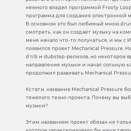
немного владел программой Frooty Loops
программа для создания электронной му
В основном это был любимый мною drum’
смотреть, как он создаёт музыку на комп
меня начало что-то получаться, и мы с
появился проект Mechanical Pressure. 
d’n’b и dubstep-релизов, но некоторое 
направление музыки и начал сольную ка
продолжил развивать Mechanical Pressu
Кстати, название Mechanical Pressure б
тяжёлого техно-проекта. Почему вы выб
музыки?
Этим названием проект обязан не только
которое характеризовало бы наше творч