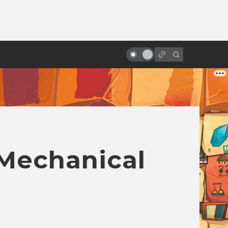
ы»:
Экранизации Dungeons &
ыло
Dragons: неофициальные, от
фанатов и от врагов
Mechanical