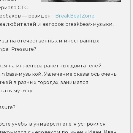
риала СТС 
Щербаков — резидент 
BreakBeatZone
, 
а любителей и авторов breakbeat-музыки.
лизы на отечественных и иностранных 
ical Pressure?
лся на инженера ракетных двигателей. 
n’bass-музыкой. Увлечение оказалось очень 
жей в разных городах, занимался 
сать музыку.
ssure?
сле учёбы в университете, я устроился 
акомился с человеком по имени Иван. Иван 