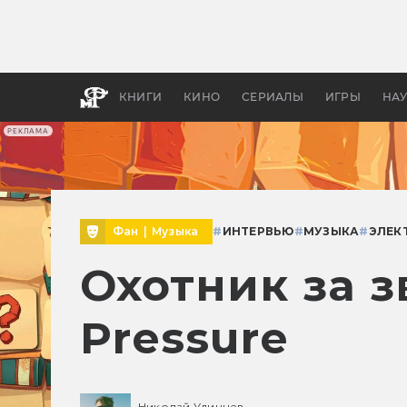
Какие
авгус
апока
детск
КНИГИ
КИНО
СЕРИАЛЫ
ИГРЫ
НА
РЕКЛАМА
Фан
|
Музыка
#
ИНТЕРВЬЮ
#
МУЗЫКА
#
ЭЛЕК
Охотник за з
Pressure
Николай Удинцев