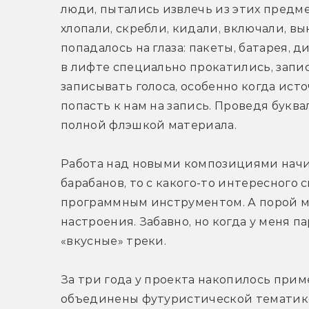
люди, пытались извлечь из этих предме
хлопали, скребли, кидали, включали, вык
попадалось на глаза: пакеты, батарея, ди
в лифте специально прокатились, записа
записывать голоса, особенно когда исто
попасть к нам на запись. Проведя буква
полной флэшкой материала.
Работа над новыми композициями начина
барабанов, то с какого-то интересного 
программным инструментом. А порой му
настроения. Забавно, но когда у меня п
«вкусные» треки.
За три года у проекта накопилось прим
объединены футуристической тематикой.