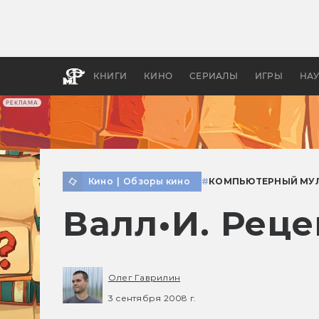
Какие
авгус
апока
детск
КНИГИ
КИНО
СЕРИАЛЫ
ИГРЫ
НА
РЕКЛАМА
Кино
|
Обзоры кино
#
КОМПЬЮТЕРНЫЙ МУ
Валл•И. Рец
Олег Гаврилин
3 сентября 2008 г.