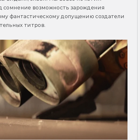
д сомнение возможность зарождения 
тому фантастическому допущению создатели 
тельных титров.