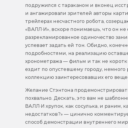
подружился с тараканом и вконец исстр
и ангажировали зрителей авторы карти
трейлерах несчастного робота, созерца
«ВАЛЛ·И», вскоре понимаешь, что он не 
разрекламированное одиночество занима
успевает задать ей тон. Обидно, конечно
подробностями, на реализацию оставше
хронометража — фильм и так не коротк
ездит по опустевшему городу, немного р
коллекцию заинтересовавших его веще
Желание Стэнтона продемонстрировать
похвально. Дескать, это вам не шаблонн
ВАЛЛ·И хрупок, как сосулька, и раним, ка
недостатков?» — цинично комментируе
способ демонстрации внутреннего мира 