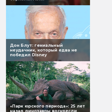
Дон Блут: гениальный
неудачник, который едва не
победил Disney
«Парк юрского периода»: 25 лет
назад динозавры воскресли