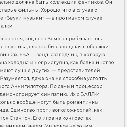
тельно должна быть коллекция фантиков. Он 
тарые фильмы. Хорошо, что в случае с 
 не «Звуки музыки» — в противном случае 
алки.
нчаются, когда на Землю прибывает она: 
 пластика, словно бы сошедшая с обложки 
инках. ЕВА — зонд-разведчик, в которую 
она холодна и неприступна, как большинство 
умеют лучше других, — представителей 
азумеется, даже она не способна устоять 
ого Аннигилятора. По самый процессор 
 демонстрирует симпатию. Их с ВАЛЛ·И 
олько вообще могут быть романтичны 
ида. Единство противоположностей, как 
ся Стэнтон. Его игра на контрастах 
а: видели, знаем. Мы вовсе не хотим 