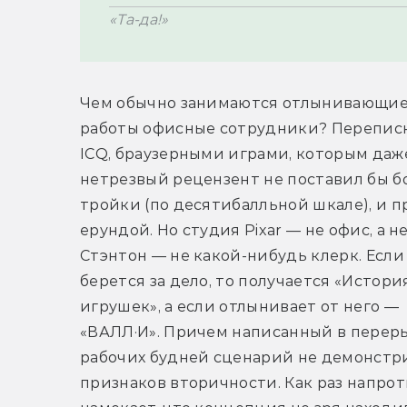
«Та-да!»
Чем обычно занимаются отлынивающие 
работы офисные сотрудники? Переписк
ICQ, браузерными играми, которым даже
нетрезвый рецензент не поставил бы б
тройки (по десятибалльной шкале), и п
ерундой. Но студия Pixar — не офис, а н
Стэнтон — не какой-нибудь клерк. Если 
берется за дело, то получается «История
игрушек», а если отлынивает от него — 
«ВАЛЛ·И». Причем написанный в переры
рабочих будней сценарий не демонстри
признаков вторичности. Как раз напроти