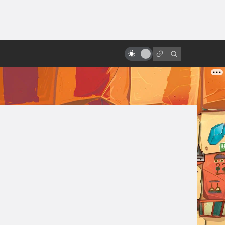
ы»:
ыло
«Парк юрского периода»: 25 лет
назад динозавры воскресли