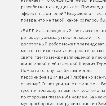
намекает, что концепция не зря находил
разработке пятнадцать лет. Производит
эффект на зрителей? Безусловно — жаль,
правда, что не такой, какой хотелось бы
«ВАЛЛ·И» — нежданный гость из страны
ретрофутуризма, утверждающий, что 
допотопный робот может претендовать 
место в списке самых очаровательных в
свете: где-то между валяющейся в песке
шиншиллой и обнаженной Шарлиз Терон
Ломаете голову, как бы выглядела 
персонификация вашей любви ко всему
старому? Ответ увидите в фильме — Вс
гусеничном ходу в помятом костюме из
по сторонам глазами-биноклем. За неск
мусоросборщик в меру сил очистил Земл