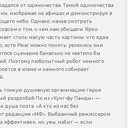
адался от одиночества. Темой одиночества 
ны, изображая на афишах и демонстрируя в 
ющего небо. Однако, начав смотреть 
совсем о том, о чем нам обещали. Ярко 
ет столь малую часть картины, что едва 
, хотя Pixar можно понять: увлекись они 
гося сценария банально не хватило бы 
ий. Поэтому любопытный робот немного 
оется в хламе и немного собирает 
й.
 тонкую душевную организацию героя 
ый раздолбай По из «Кунг-фу Панды» — 
к душа поэта. «А кто из нас без 
т редакция «МФ». Выбранный режиссером 
эффективен, но, увы, избит — если 