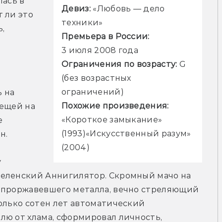
ась в 
Девиз:
 «Любовь — дело 
 ли это 
 
Премьера в России:
.
Ограничения по возрасту:
 G 
 
(без возрастных 
на 
Похожие произведения: 
ещей на 
«Короткое замыкание» 
 
(1993)«Искусственный разум» 
. 
(2004)
 
еленский Аннигилятор. Скромный мачо на 
 проржавевшего металла, вечно стреляющий 
олько сотен лет автоматический 
ю от хлама, сформировал личность, 