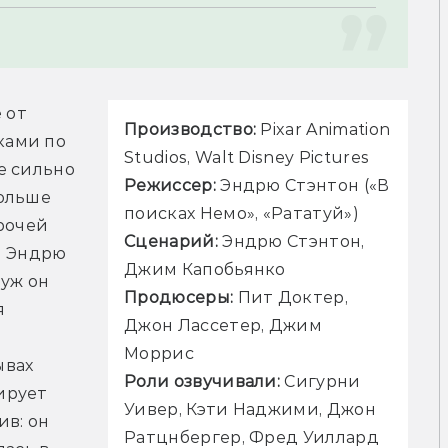
от 
Производство:
 Pixar Animation 
ами по 
 сильно 
Режиссер: 
Эндрю Стэнтон («В 
ольше 
рочей 
Сценарий:
 Эндрю Стэнтон, 
е Эндрю 
уж он 
Продюсеры: 
Пит Доктер, 
 
Джон Лассетер, Джим 
вах 
Роли озвучивали:
 Сигурни 
рует 
Уивер, Кэти Наджими, Джон 
в: он 