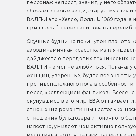
персонаж непрост, значит, у него обяза
обожает старые вещи, старую музыку и с
ВАЛЛ·И это «Хелло, Долли!» 1969 года, а
пришлось бы констатировать перегиб п
Скучные будни на покинутой планете ко
аэродинамичная красотка из глянцевого
дайджеста о передовых технических нов
ВАЛЛ·И не мог не влюбиться. Поначалу 
женщин, уверенных, будто всё знают и 
противоположного пола в особенности. Р
перед «коллекцией фантиков» Вселенск
окунувшись в его мир, ЕВА оттаивает и
отношения романтичны настолько, наск
отношения бульдозера и гоночного бол
известно, умиляет, чем активно пользует
мелодична, но опять-таки далеко не нов