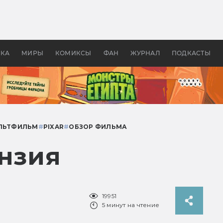
 фильмы смотреть в
Как создавались «Страшил
те 2026? В мире —
фильм, без которого не б
липсис, в России —
бы «Властелина колец»
ие комедии
УКА
МИРЫ
КОМИКСЫ
ФАН
ЖУРНАЛ
ПОДКАСТЫ
ЛЬТФИЛЬМ
#
PIXAR
#
ОБЗОР ФИЛЬМА
ензия
19951
5 минут на чтение