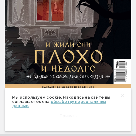
490 ₽
Купить
Мы используем cookie. Находясь на сайте вы
соглашаетесь на
обработку персональных
данных.
Спецвыпуск «Настольные
Принять
ролевые игры»