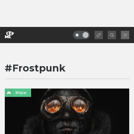
#
Frostpunk
Игры