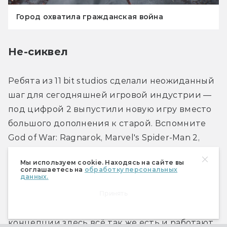
Город охватила гражданская война
Не-сиквел
Ребята из 11 bit studios сделали неожиданный 
шаг для сегодняшней игровой индустрии — 
под цифрой 2 выпустили новую игру вместо 
большого дополнения к старой. Вспомните 
God of War: Ragnarok, Marvel's Spider-Man 2, 
Legend of Zelda: Tears of the Kingdom, про 
Мы используем cookie. Находясь на сайте вы
которые не устают шутить в стиле «DLC за 70 
соглашаетесь на
обработку персональных
данных.
долларов». Я уж молчу про Overwatch 2. Новая 
Принять
Frostpunk не предаёт идеалы предыдущей 
игры — выше мы отметили, что основные 
концепции здесь всё так же есть и работают 