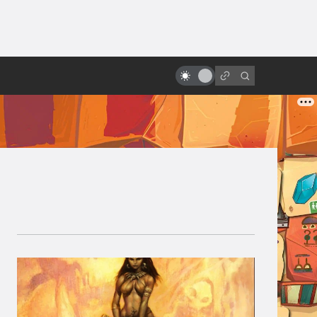
ы»:
«Мастер и Маргарита»: какая
ыло
отечественная экранизация
лучше?