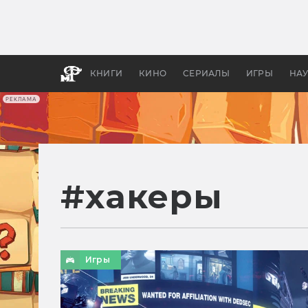
Какие
авгус
апока
детск
КНИГИ
КИНО
СЕРИАЛЫ
ИГРЫ
НА
РЕКЛАМА
#
хакеры
Игры