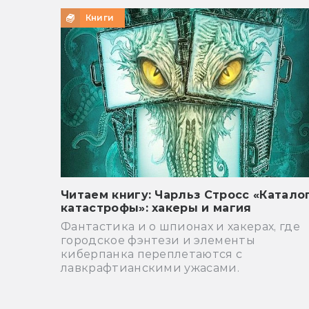
Книги
Читаем книгу: Чарльз Стросс «Катало
катастрофы»: хакеры и магия
Фантастика и о шпионах и хакерах, где
городское фэнтези и элементы
киберпанка переплетаются с
лавкрафтианскими ужасами.