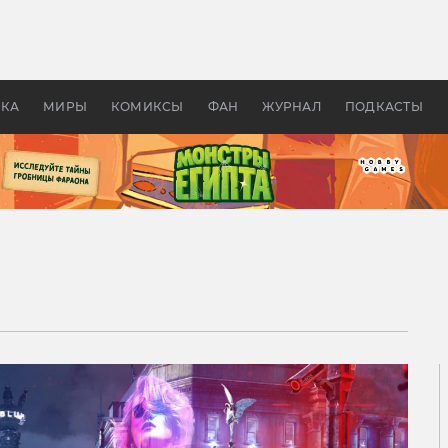
 фильмы смотреть в
Как создавались «Страшил
те 2026? В мире —
фильм, без которого не б
липсис, в России —
бы «Властелина колец»
ие комедии
УКА
МИРЫ
КОМИКСЫ
ФАН
ЖУРНАЛ
ПОДКАСТЫ