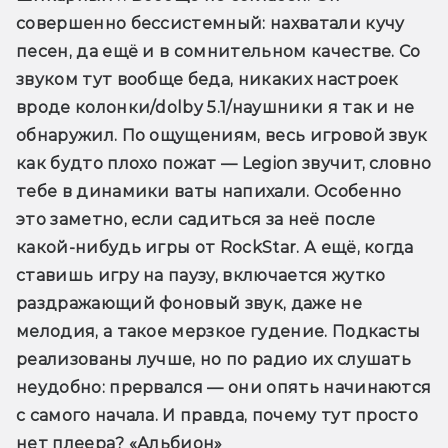
совершенно бессистемный: нахватали кучу 
песен, да ещё и в сомнительном качестве. Со 
звуком тут вообще беда, никаких настроек 
вроде колонки/dolby 5.1/наушники я так и не 
обнаружил. По ощущениям, весь игровой звук 
как будто плохо пожат — Legion звучит, словно 
тебе в динамики ваты напихали. Особенно 
это заметно, если садиться за неё после 
какой-нибудь игры от RockStar. А ещё, когда 
ставишь игру на паузу, включается жутко 
раздражающий фоновый звук, даже не 
мелодия, а такое мерзкое гудение. Подкасты 
реализованы лучше, но по радио их слушать 
неудобно: прервался — они опять начинаются 
с самого начала. И правда, почему тут просто 
нет плеера? «Альбион» 