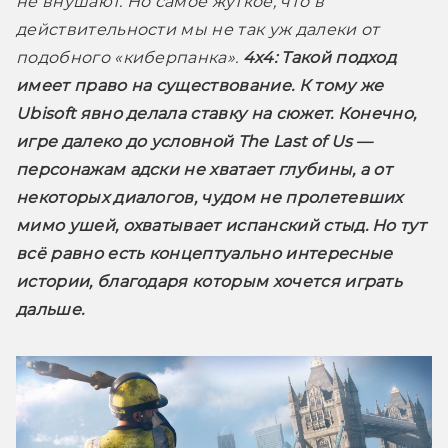
не внушают. Но самое жуткое, что в 
действительности мы не так уж далеки от 
подобного «киберпанка». 
4x4:
 Такой подход 
имеет право на существование. К тому же 
Ubisoft явно делала ставку на сюжет. Конечно, 
игре далеко до условной The Last of Us — 
персонажам адски не хватает глубины, а от 
некоторых диалогов, чудом не пролетевших 
мимо ушей, охватывает испанский стыд. Но тут 
всё равно есть концептуально интересные 
истории, благодаря которым хочется играть 
дальше.