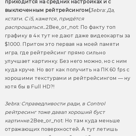
приходится на средних настройках и с 
выключенным рейтрейсингом(
3ebra:
 Да, 
кстати. С i5, кажется, придётся 
распрощаться...
2Bee_or_not: По факту топ 
графику в 4к тут не дают даже видеокарты за 
$1000. Притом это первая на моей памяти 
игра, где рейтрейсинг прямо сильно 
улучшает картинку. Без него можно, но с ним 
куда круче. Но вот как получить на ПК 60 fps с 
хорошими текстурами и рейтрейсингом — ну 
хотя бы в Full HD?!
3ebra:
 Справедливости ради, в Control 
рейтресинг тоже давал хороший буст 
картинке.
2Bee_or_not: Но там куда меньше 
отражающих поверхностей. А тут летишь 