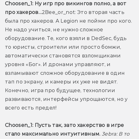
Choosen_1:
 Ну игр про викингов полно, а вот 
про хакеров…
2Bee_or_not: Это вторая часть 
была про хакеров. А Legion не пойми про кого. 
Не надо учиться, не нужно сложное 
оборудование. Те, кого взяли в DedSec, будь 
то юристы, строители или просто бомжи, 
автоматически становятся взломщиками 
уровня «Бог». И дронами управляют, и 
взламывают сложное оборудование в один 
тап по экрану, и камеры их уже не видят. 
Конечно, игра про будущее, технологии 
развиваются, интерфейсы упрощаются, но у 
всего есть предел!
Choosen_1:
 Пусть так, зато хакерство в игре 
стало максимально интуитивным. 
3ebra:
 В то 