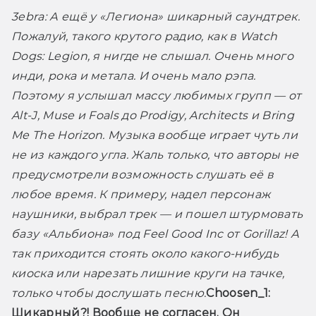
3ebra:
 А ещё у «Легиона» шикарный саундтрек. 
Пожалуй, такого крутого радио, как в Watch 
Dogs: Legion, я нигде не слышал. Очень много 
инди, рока и метала. И очень мало рэпа. 
Поэтому я услышал массу любимых групп — от 
Alt-J, Muse и Foals до Prodigy, Architects и Bring 
Me The Horizon. Музыка вообще играет чуть ли 
не из каждого угла. Жаль только, что авторы не 
предусмотрели возможность слушать её в 
любое время. К примеру, надел персонаж 
наушники, выбрал трек — и пошел штурмовать 
базу «Альбиона» под Feel Good Inc от Gorillaz! А 
так приходится стоять около какого-нибудь 
киоска или нарезать лишние круги на тачке, 
только чтобы дослушать песню.
Choosen_1:
Шикарный?! Вообще не согласен. Он 