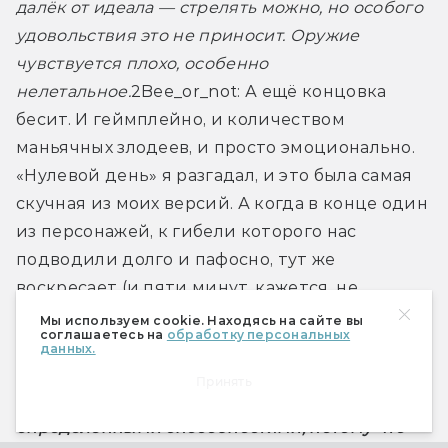
далёк от идеала — стрелять можно, но особого 
удовольствия это не приносит. Оружие 
чувствуется плохо, особенно 
нелетальное.
2Bee_or_not: А ещё концовка 
бесит. И геймплейно, и количеством 
маньячных злодеев, и просто эмоционально. 
«Нулевой день» я разгадал, и это была самая 
скучная из моих версий. А когда в конце один 
из персонажей, к гибели которого нас 
подводили долго и пафосно, тут же 
воскресает (и пяти минут, кажется, не 
прошло) — это вообще уже за гранью.
Мы используем cookie. Находясь на сайте вы
соглашаетесь на
обработку персональных
данных.
4x4:
 Зато в концовке впервые за всю игру 
Принять
пришлось использовать персонажа с 
определенными способностями, потому что 