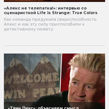
«Алекс не телепатка!»: интервью со
сценаристкой Life is Strange: True Colors
Как команда придумала сверхспособность
Алекс и как эту силу приспособили к
детективному сюжету.
«Твин Пикс»: объясняем смысл