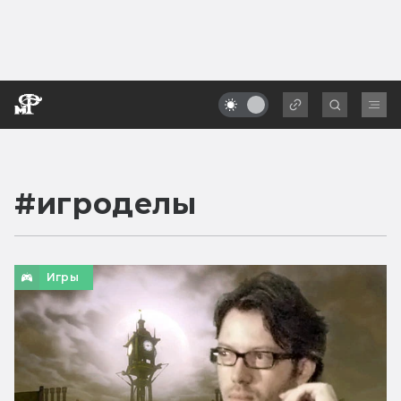
#
игроделы
Игры