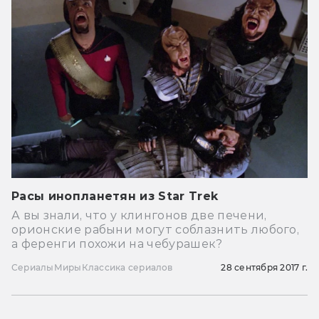
Расы инопланетян из Star Trek
А вы знали, что у клингонов две печени,
орионские рабыни могут соблазнить любого,
а ференги похожи на чебурашек?
Сериалы
Миры
Классика сериалов
28 сентября 2017 г.