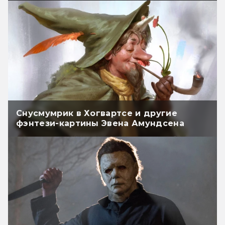
Снусмумрик в Хогвартсе и другие
фэнтези-картины Эвена Амундсена