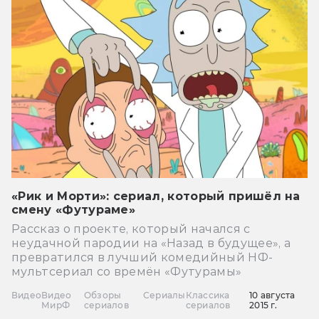
«Рик и Морти»: сериал, который пришёл на
смену «Футураме»
Рассказ о проекте, который начался с
неудачной пародии на «Назад в будущее», а
превратился в лучший комедийный НФ-
мультсериал со времён «Футурамы»
Видео
Видео
Обзоры
Сериалы
Классика
10 августа
МирФ
сериалов
сериалов
2015 г.