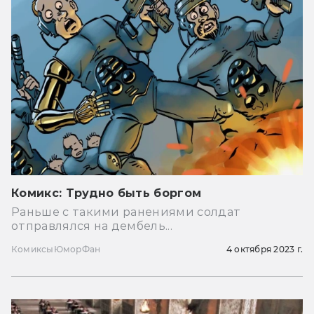
Комикс: Трудно быть боргом
Раньше с такими ранениями солдат
отправлялся на дембель...
Комиксы
Юмор
Фан
4 октября 2023 г.