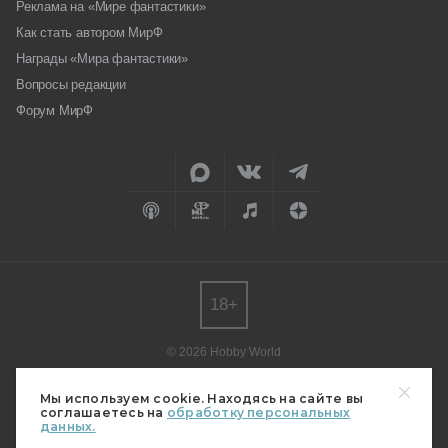
Реклама на «Мире фантастики»
Как стать автором МирФ
Награды «Мира фантастики»
Вопросы редакции
Форум МирФ
18+
© 2026 Hobby World
Любое использование материалов допускается только с согласия
редакции.
Мы используем cookie. Находясь на сайте вы
соглашаетесь на
обработку персональных
Мнение авторов может не совпадать с мнением редакции.
данных.
Свидетельство о регистрации СМИ серия Эл № ФС77-82485