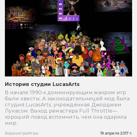
История студии LucasArts
В начале 1990-х доминирующим жанром игр
были квесты. А законодательницей мод была
студия LucasArts, учреждённая Джорджем
Лукасом. Выход ремастера Full Throttle—
хороший повод вспомнить, чем она одарила
мир.
Видеоигры
Игры
19 апреля 2017 г.