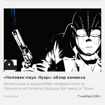
«Человек-паук. Нуар»: обзор комикса
Весельчак и раздолбай превратился в
тёмного мстителя сродни Бэтмену и Тени.
Комиксы
7 ноября 2016 г.