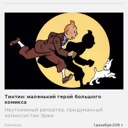
Тинтин: маленький герой большого
комикса
Неутомимый репортёр, придуманный
комиксистом Эрже.
Комиксы
1 декабря 2015 г.