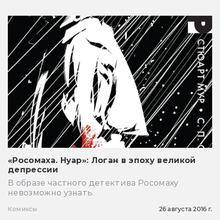
«Росомаха. Нуар»: Логан в эпоху великой
депрессии
В образе частного детектива Росомаху
невозможно узнать.
Комиксы
26 августа 2016 г.