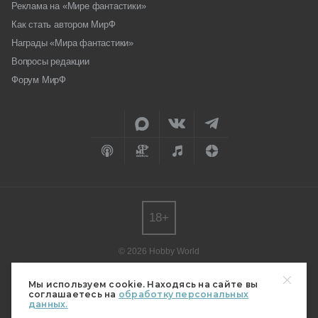
Реклама на «Мире фантастики»
Как стать автором МирФ
Награды «Мира фантастики»
Вопросы редакции
Форум МирФ
18+
© 2026 Hobby World
Любое использование материалов допускается только с согласия
редакции.
Мы используем cookie. Находясь на сайте вы
соглашаетесь на
обработку персональных
Мнение авторов может не совпадать с мнением редакции.
данных.
Свидетельство о регистрации СМИ серия Эл № ФС77-82485