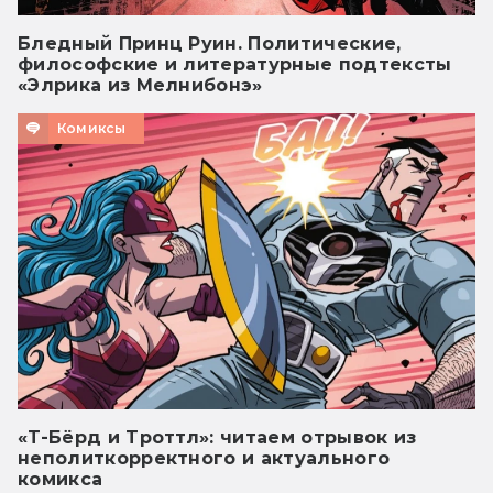
Бледный Принц Руин. Политические,
философские и литературные подтексты
«Элрика из Мелнибонэ»
Комиксы
«Т-Бёрд и Троттл»: читаем отрывок из
неполиткорректного и актуального
комикса