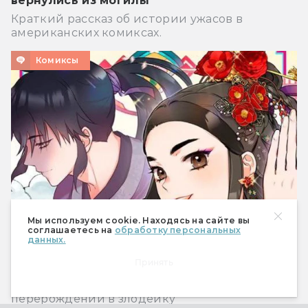
вернулись из могилы
Краткий рассказ об истории ужасов в
американских комиксах.
Комиксы
Мы используем cookie. Находясь на сайте вы
соглашаетесь на
обработку персональных
данных.
Что почитать? Четыре веб-комикса с
Принять
азиатским колоритом
О лисах-оборотнях, демонах в Китае и
перерождении в злодейку