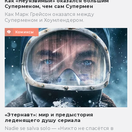
Как «Неуязвимый» оказался большим
Суперменом, чем сам Супермен
Как Марк Грейсон оказался между
Суперменом и Хоумлендером.
Комиксы
«Этернавт»: мир и предыстория
леденящего душу сериала
Nadie se salva solo — «Никто не спасётся в