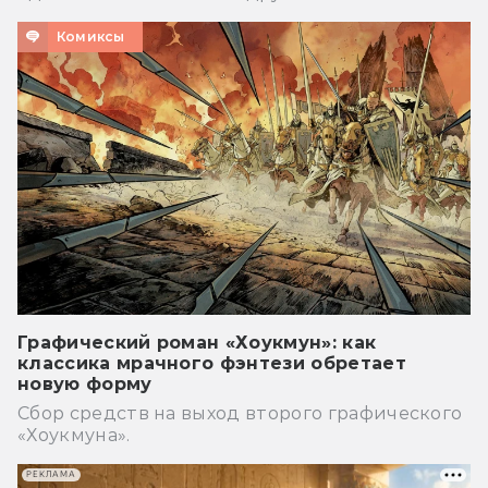
Комиксы
Графический роман «Хоукмун»: как
классика мрачного фэнтези обретает
новую форму
Сбор средств на выход второго графического
«Хоукмуна».
РЕКЛАМА