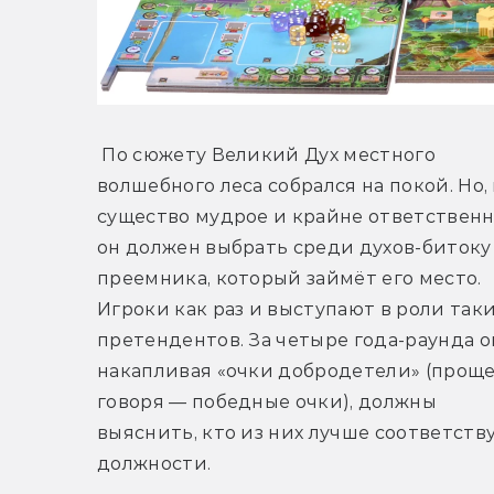
 По сюжету Великий Дух местного 
волшебного леса собрался на покой. Но, 
существо мудрое и крайне ответственно
он должен выбрать среди духов-битоку 
преемника, который займёт его место. 
Игроки как раз и выступают в роли таки
претендентов. За четыре года-раунда он
накапливая «очки добродетели» (проще
говоря — победные очки), должны 
выяснить, кто из них лучше соответству
должности. 