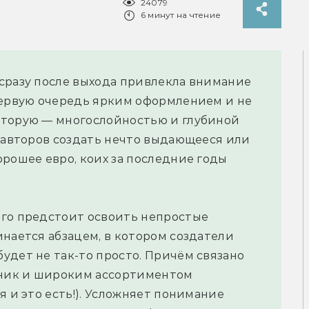
24079
6 минут на чтение
сразу после выхода привлекла внимание
первую очередь ярким оформлением и не
вторую — многослойностью и глубиной
у авторов создать нечто выдающееся или
орошее евро, коих за последние годы
его предстоит освоить непростые
инается абзацем, в котором создатели
удет не так-то просто. Причём связано
ханик и широким ассортиментом
я и это есть!). Усложняет понимание