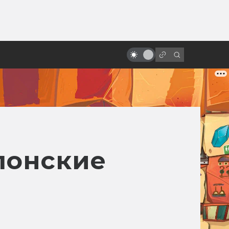
от
Первые сцены, которые круче
всего остального фильма
понские