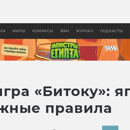
оздавались «Страшилы»:
«Одиссея» Нолана: что эт
, без которого не было
фильм сделал с Гомером и
ластелина колец»
Древней Грецией
УКА
МИРЫ
КОМИКСЫ
ФАН
ЖУРНАЛ
ПОДКАСТЫ
гра «Битоку»: я
ожные правила