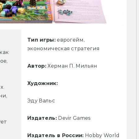
Тип игры:
еврогейм,
экономическая стратегия
как 
е, 
Автор:
Херман П. Мильян
Художник:
х 
и, 
Эду Вальс
 
Издатель:
Devir Games
ет 
Издатель в России:
Hobby World