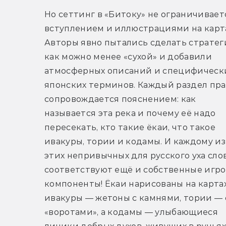
Но сеттинг в «Битоку» не ограничиваетс
вступлением и иллюстрациями на картах
Авторы явно пытались сделать стратег
как можно менее «сухой» и добавили 
атмосферных описаний и специфически
японских терминов. Каждый раздел пра
сопровождается пояснением: как 
называется эта река и почему её надо 
пересекать, кто такие ёкаи, что такое 
ивакуры, тории и кодамы. И каждому из 
этих непривычных для русского уха слов
соответствуют ещё и собственные игро
компоненты! Ёкаи нарисованы на картах,
ивакуры — жетоны с камнями, тории — с
«воротами», а кодамы — улыбающиеся 