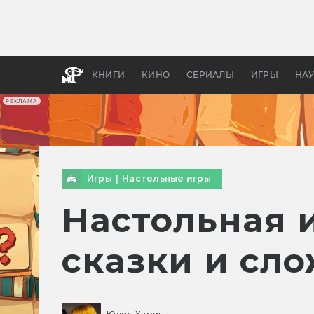
Как с
фильм
бы «В
КНИГИ
КИНО
СЕРИАЛЫ
ИГРЫ
НА
РЕКЛАМА
Игры
|
Настольные игры
Настольная и
сказки и сл
Юлия Харина