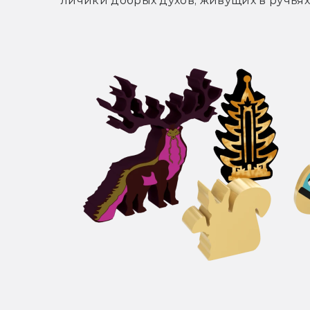
личики добрых духов, живущих в ручьях 