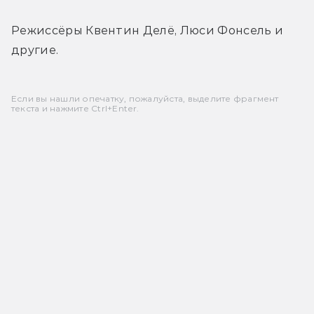
Режиссёры Квентин Делё, Люси Фонсель и 
другие.
Если вы нашли опечатку, пожалуйста, выделите фрагмент
текста и нажмите Ctrl+Enter.