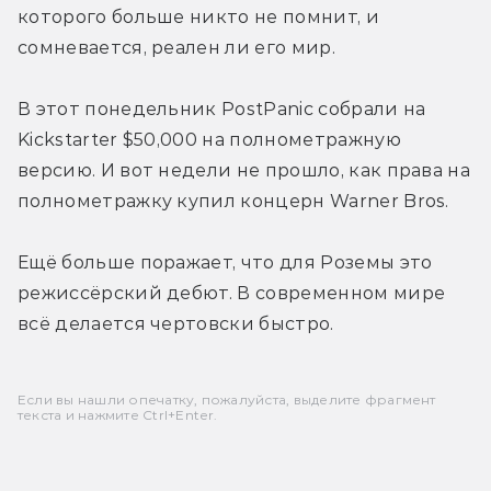
которого больше никто не помнит, и 
сомневается, реален ли его мир.
В этот понедельник PostPanic собрали на 
Kickstarter $50,000 на полнометражную 
версию. И вот недели не прошло, как права на 
полнометражку купил концерн Warner Bros.
Ещё больше поражает, что для Роземы это 
режиссёрский дебют. В современном мире 
всё делается чертовски быстро.
Если вы нашли опечатку, пожалуйста, выделите фрагмент
текста и нажмите Ctrl+Enter.