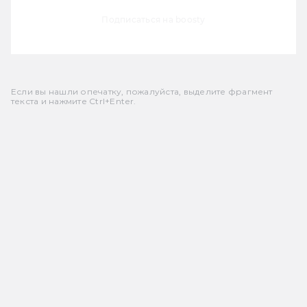
Подписаться на boosty
Если вы нашли опечатку, пожалуйста, выделите фрагмент
текста и нажмите Ctrl+Enter.