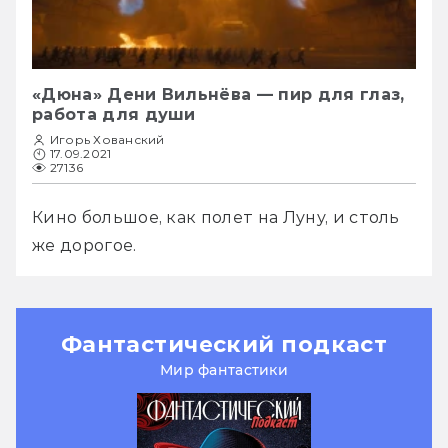
«Дюна» Дени Вильнёва — пир для глаз,
работа для души
Игорь Хованский
17.09.2021
27136
Кино большое, как полет на Луну, и столь 
же дорогое.
Фантастический подкаст
Мир фантастики