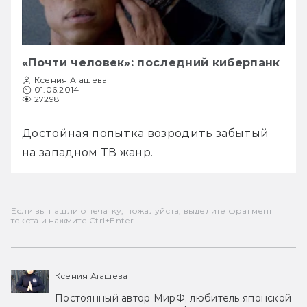
«Почти человек»: последний киберпанк
Ксения Аташева
01.06.2014
27298
Достойная попытка возродить забытый 
на западном ТВ жанр.
Если вы нашли опечатку, пожалуйста, выделите фрагмент
текста и нажмите Ctrl+Enter.
Ксения Аташева
Постоянный автор МирФ, любитель японской