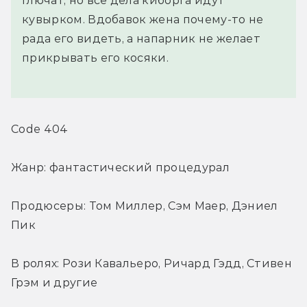
глючат, но все дела киборга идут
кувырком. Вдобавок жена почему-то не
рада его видеть, а напарник не желает
прикрывать его косяки.
Code 404
Жанр: фантастический процедурал
Продюсеры: Том Миллер, Сэм Маер, Дэниел 
Пик
В ролях: Рози Кавальеро, Ричард Гэдд, Стивен 
Грэм и другие