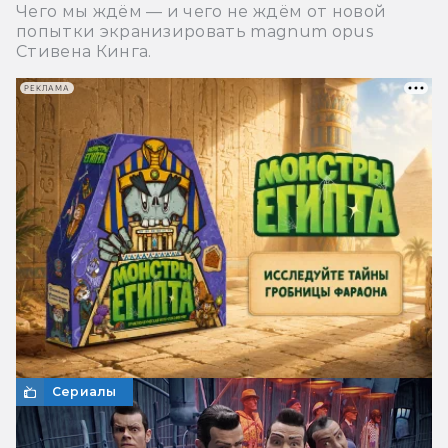
Чего мы ждём — и чего не ждём от новой
попытки экранизировать magnum opus
Стивена Кинга.
РЕКЛАМА
Сериалы