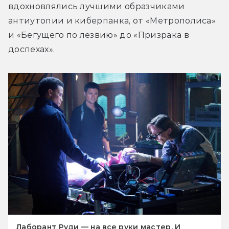
вдохновлялись лучшими образчиками 
антиутопии и киберпанка, от «Метрополиса» 
и «Бегущего по лезвию» до «Призрака в 
доспехах».
Лаборант Руди — на все руки мастер. И