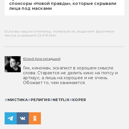
спонсоры «Новой правды», которые скрывали
лица под масками
Если вы нашли опечатку, пожалуйста, выделите фрагмент
текста и нажмите Ctrl+Enter.
Юлий Ким младший
Гик, киноман, эскапист в хорошем смысле
слова. Старается не делить кино на попсу и
артхаус, а лишь на хорошее и не очень.
Обожает то, чем занимается.
#
МИСТИКА
#
РЕЛИГИЯ
#
NETFLIX
#
КОРЕЯ