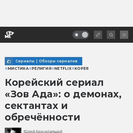
Сериалы
|
Обзоры сериалов
#
МИСТИКА
#
РЕЛИГИЯ
#
NETFLIX
#
КОРЕЯ
Корейский сериал
«Зов Ада»: о демонах,
сектантах и
обречённости
Юлий Ким младший