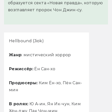
образуется секта «Новая правда», которую
возглавляет пророк Чон Джин-су.
Hellbound (Jiok)
Жанр
: мистический хоррор
Режиссёр:
Ён Сан-хо
Продюсеры:
Ким Ён-хо, Пён Сан-
мин
В ролях:
Ю А-ин, Ян Ик-чун, Ким
Хён-джу, Пак Чон-мин