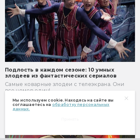
Подлость в каждом сезоне: 10 умных
злодеев из фантастических сериалов
Самые коварные злодеи с телеэкрана. Они
все номер один!
Мы используем cookie. Находясь на сайте вы
Сериалы
соглашаетесь на
обработку персональных
данных.
Принять