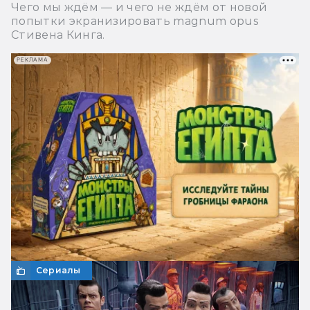
Чего мы ждём — и чего не ждём от новой
попытки экранизировать magnum opus
Стивена Кинга.
РЕКЛАМА
Сериалы