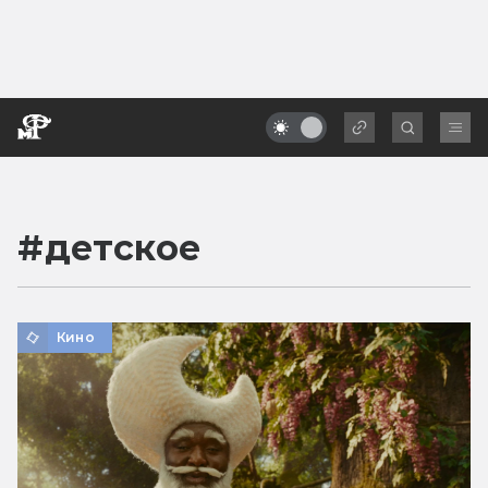
#
детское
Кино