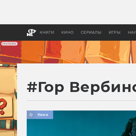
Как с
фильм
бы «В
КНИГИ
КИНО
СЕРИАЛЫ
ИГРЫ
НА
РЕКЛАМА
#
Гор Вербин
Кино