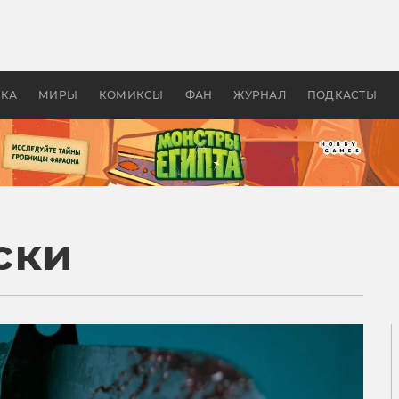
оздавались «Страшилы»:
«Одиссея» Нолана: что эт
, без которого не было
фильм сделал с Гомером и
ластелина колец»
Древней Грецией
УКА
МИРЫ
КОМИКСЫ
ФАН
ЖУРНАЛ
ПОДКАСТЫ
ски