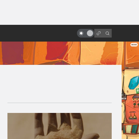
от
Дэнни Эльфман и его
мистическая музыка