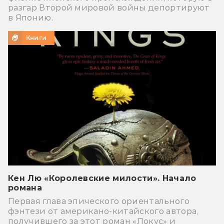
разгар Второй мировой войны депортируют
в Японию.
Книги
Кен Лю «Королевские милости». Начало
романа
Первая глава эпического ориентального
фэнтези от американо-китайского автора,
получившего за этот роман «Локус» и