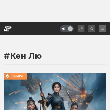
#
Кен Лю
Книги