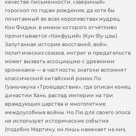
качестве письменности, «звериный» 
гороскоп по годам рождения, да хотя бы 
почитаемый во всех королевствах мудрец 
Кон Фиджи, в имени которого отчётливо 
прочитывается «Конфуций» (Кун Фу-цзы). 
Запутанная история восстаний, войн, 
политических союзов, интриг и предательств 
может вызвать ассоциацию с древними 
хрониками — в частности, знатоки вспомнят 
классический китайский роман Ло 
Гуаньчжуна «Троецарствие», где описан конец 
династии Хань, распад империи на три 
враждующих царства и многолетние 
междоусобные войны. Но Лю для своего эпоса 
не использует исторические события 
(подобно Мартину, он лишь намекает на них, 