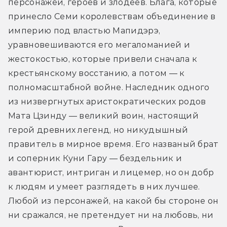
персонажей, героев и злодеев. Блага, которые 
принесло Семи королевствам объединение в 
империю под властью Мапидэрэ, 
уравновешиваются его мегаломанией и 
жестокостью, которые привели сначала к 
крестьянскому восстанию, а потом — к 
полномасштабной войне. Наследник одного 
из низвергнутых аристократических родов 
Мата Цзинду — великий воин, настоящий 
герой древних легенд, но никудышный 
правитель в мирное время. Его названый брат 
и соперник Куни Гару — бездельник и 
авантюрист, интриган и лицемер, но он добр 
к людям и умеет разглядеть в них лучшее. 
Любой из персонажей, на какой бы стороне он 
ни сражался, не претендует ни на любовь, ни 