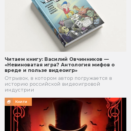
Читаем книгу: Василий Овчинников —
«Невиноватая игра? Антология мифов о
вреде и пользе видеоигр»
Отрывок, в котором автор погружается в
историю российской видеоигровой
индустрии
Книги