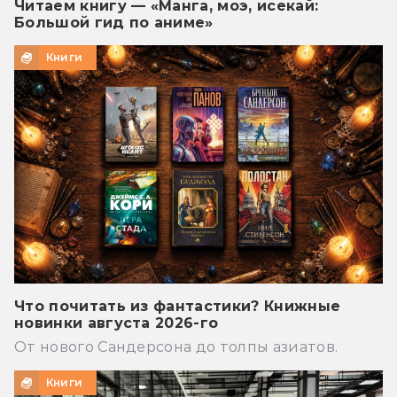
Читаем книгу — «Манга, моэ, исекай:
Большой гид по аниме»
Книги
Что почитать из фантастики? Книжные
новинки августа 2026-го
От нового Сандерсона до толпы азиатов.
Книги