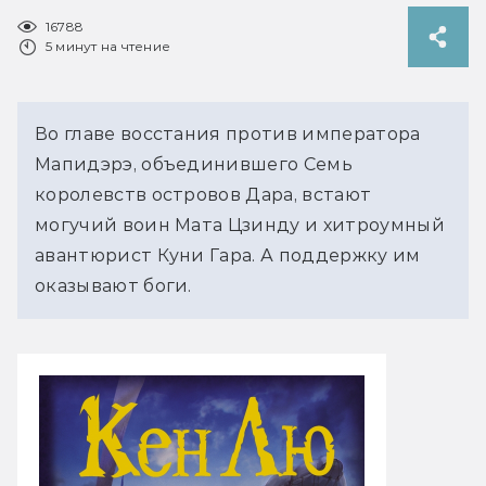
16788
5 минут на чтение
Во главе восстания против императора
Мапидэрэ, объединившего Семь
королевств островов Дара, встают
могучий воин Мата Цзинду и хитроумный
авантюрист Куни Гара. А поддержку им
оказывают боги.