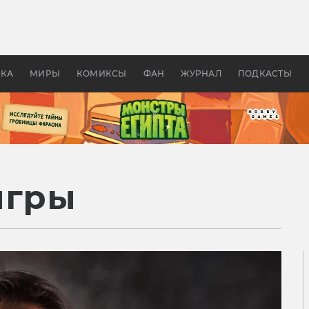
оздавались «Страшилы»:
«Одиссея» Нолана: что эт
, без которого не было
фильм сделал с Гомером и
ластелина колец»
Древней Грецией
УКА
МИРЫ
КОМИКСЫ
ФАН
ЖУРНАЛ
ПОДКАСТЫ
игры