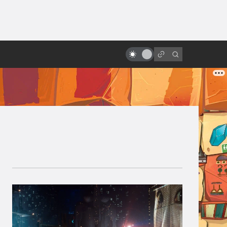
от
Фильмы и сериалы по книгам:
точные экранизации фантастики
и фэнтези