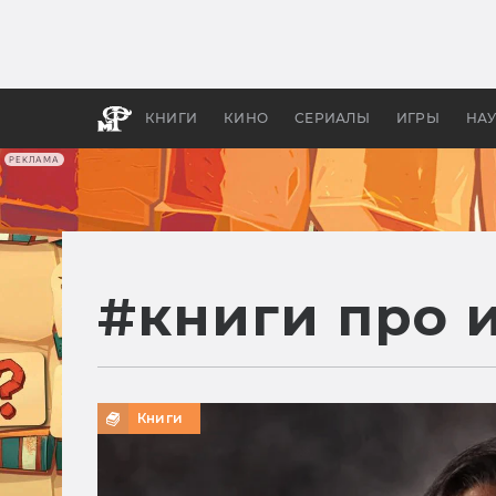
Как с
фильм
бы «В
КНИГИ
КИНО
СЕРИАЛЫ
ИГРЫ
НА
РЕКЛАМА
#
книги про 
Книги