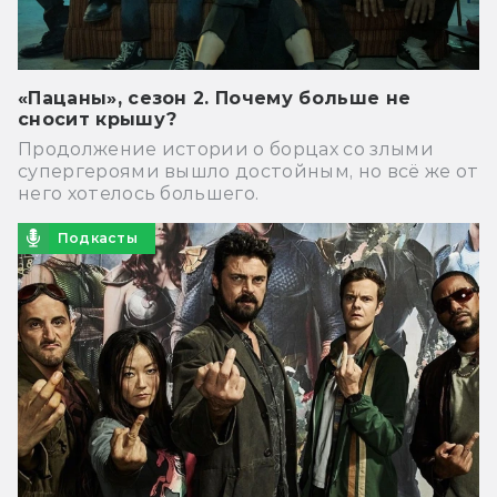
«Пацаны», сезон 2. Почему больше не
сносит крышу?
Продолжение истории о борцах со злыми
супергероями вышло достойным, но всё же от
него хотелось большего.
Подкасты