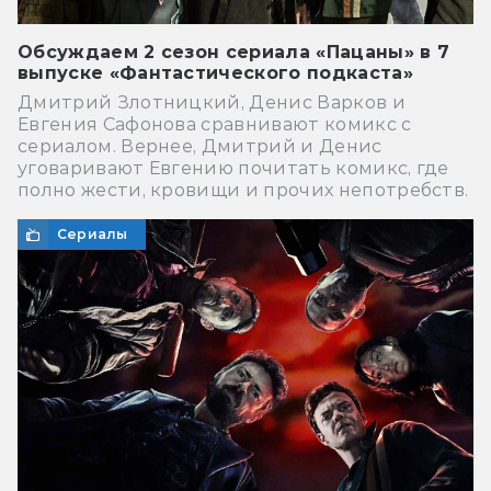
Обсуждаем 2 сезон сериала «Пацаны» в 7
выпуске «Фантастического подкаста»
Дмитрий Злотницкий, Денис Варков и
Евгения Сафонова сравнивают комикс с
сериалом. Вернее, Дмитрий и Денис
уговаривают Евгению почитать комикс, где
полно жести, кровищи и прочих непотребств.
Сериалы