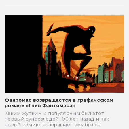
Фантомас возвращается в графическом
романе «Гнев Фантомаса»
Каким жутким и популярным был этот
первый суперзлодей 100 лет назад и как
новый комикс возвращает ему былое