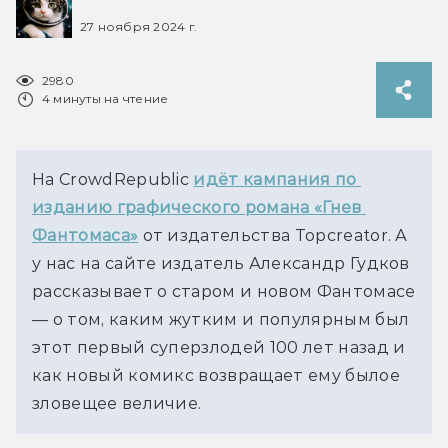
27 ноября 2024 г.
2980
4 минуты на чтение
На CrowdRepublic
идёт кампания по 
изданию графического романа «Гнев 
Фантомаса»
от издательства Topcreator. А 
у нас на сайте издатель Александр Гудков 
рассказывает о старом и новом Фантомасе 
— о том, каким жутким и популярным был 
этот первый суперзлодей 100 лет назад и 
как новый комикс возвращает ему былое 
зловещее величие.