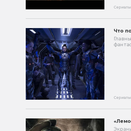
Сериал
Что п
Главн
фанта
Сериал
«Лемон
Экран