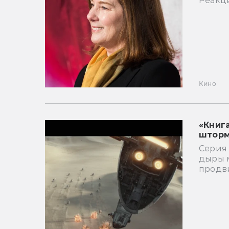
Реакци
Кино
«Книг
шторм
Серия
дыры 
продв