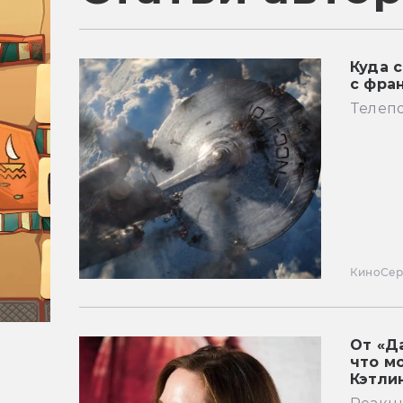
Куда 
с фра
Телепо
Кино
Се
От «Д
что м
Кэтли