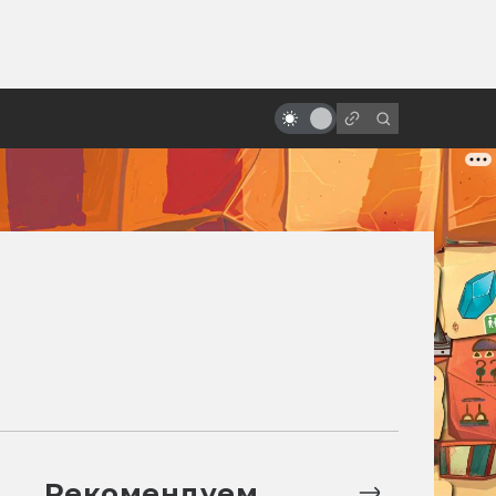
ы»:
ыло
Терри Гиллиам и смысл его
безумных фильмов
Рекомендуем