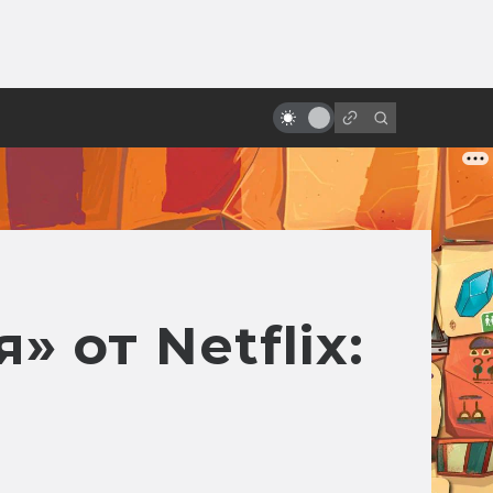
от
«Унесённые призраками» Хаяо
Миядзаки: шедевр аниме
 от Netflix: