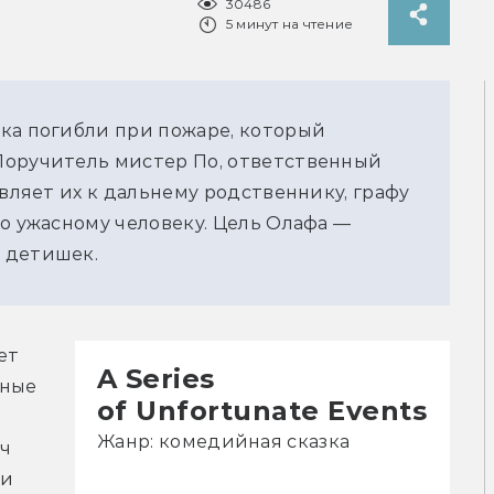
30486
5 минут на чтение
ка погибли при пожаре, который
Поручитель мистер По, ответственный
авляет их к дальнему родственнику, графу
то ужасному человеку. Цель Олафа —
 детишек.
т 
A Series
ные 
of Unfortunate Events
Жанр: комедийная сказка
ч 
и 