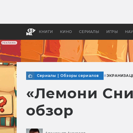
Как с
фильм
бы «В
КНИГИ
КИНО
СЕРИАЛЫ
ИГРЫ
НА
РЕКЛАМА
Сериалы
|
Обзоры сериалов
#
ЭКРАНИЗАЦ
«Лемони Сник
обзор
Александр Аммосов