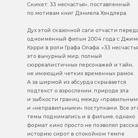
Сникет: 33 несчастья», поставленный 
по мотивам книг Дэниела Хэндлера.
Дух этой сказочной саги отчасти переда
одноимённый фильм 2004 года с Джим
Кэрри в роли Графа Олафа. «33 несчастья
это вычурный мир, полный 
сюрреалистичных персонажей и тайн, 
не имеющий четких временных рамок. 
А за ширмой из абсурда скрывается 
подтекст о взрослении, природе зла 
и зыбкости границ между «правильными
и «неправильными» поступками. Все эти
темы поднимались и в фильме, однако 
формат кино просто не позволял рассказ
историю сирот в спокойном темпе 