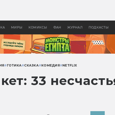
оздавались «Страшилы»:
«Одиссея» Нолана: что эт
, без которого не было
фильм сделал с Гомером и
ластелина колец»
Древней Грецией
УКА
МИРЫ
КОМИКСЫ
ФАН
ЖУРНАЛ
ПОДКАСТЫ
ИЯ
#
ГОТИКА
#
СКАЗКА
#
КОМЕДИЯ
#
NETFLIX
ет: 33 несчастья»