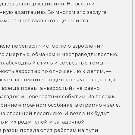
ущественно расширили. Но все эти 
ную адаптацию. Во многом это заслуга 
имает пост главного сценариста 
мело перенесли историю о взрослении 
со смертью, обманом и несправедливостью. 
х абсурдный стиль и серьёзные темы — 
ость взрослых по отношению к детям, — 
ляет вспомнить то детское чувство, когда 
всегда правы, а «взрослый» не равно 
загадок и невероятных событий. За восемь 
ринном мрачном особняке, в огромном зале, 
а странной лесопилке. И везде их будут 
ым их родителей и загадочной 
а разом попадаются ребятам на пути.