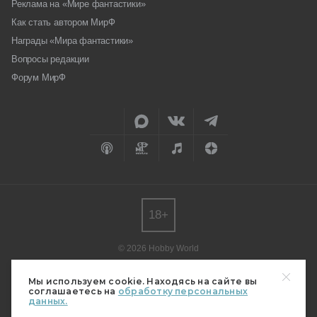
Реклама на «Мире фантастики»
Как стать автором МирФ
Награды «Мира фантастики»
Вопросы редакции
Форум МирФ
18+
© 2026 Hobby World
Любое использование материалов допускается только с согласия
редакции.
Мы используем cookie. Находясь на сайте вы
соглашаетесь на
обработку персональных
Мнение авторов может не совпадать с мнением редакции.
данных.
Свидетельство о регистрации СМИ серия Эл № ФС77-82485