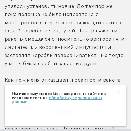
удалось установить новые. До тех пор же, 
пока поломка не была исправлена, я 
маневрировал, перетаскивая холодильник от 
одной переборки к другой. Центр тяжести 
ракеты смещался относительно вектора тяги 
двигателя, и коротенький импульс тяги 
заставлял корабль поворачиваться... Но тогда 
у меня были с собой запасные рули!
Как-то у меня отказывал и реактор, и ракета 
падала в пылающую корону звезды. Жара была 
Мы используем cookie. Находясь на сайте вы
такая, что я менял перегоревшие лампы блока 
соглашаетесь на
обработку персональных
данных.
автоматики, сидя в холодильнике — том же 
Принять
самом, который таскал, когда вышли из строя 
рули... О! Этот заслуженный холодильник не 
раз спасал мне жизнь. Теперь он, помятый, 