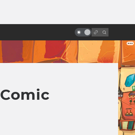
от
10 удивительных научно-
фантастических мультфильмов
из Европы, которых вы,
возможно, не видели
 Comic