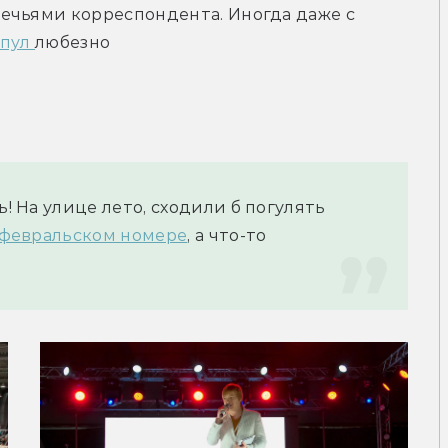
ечьями корреспондента. Иногда даже с 
пул 
любезно
! На улице лето, сходили б погулять 
 февральском номере
, а что-то 