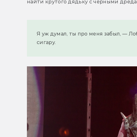
найти крутого дядьку с чёрными дреда
Я уж думал, ты про меня забыл, — Л
сигару.