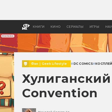
Как с
фильм
бы «В
КНИГИ
КИНО
СЕРИАЛЫ
ИГРЫ
НА
РЕКЛАМА
Фан
|
Geek Lifestyle
#
DC COMICS
#
КОСПЛЕ
Хулиганский
Convention
Николай Соловьёв