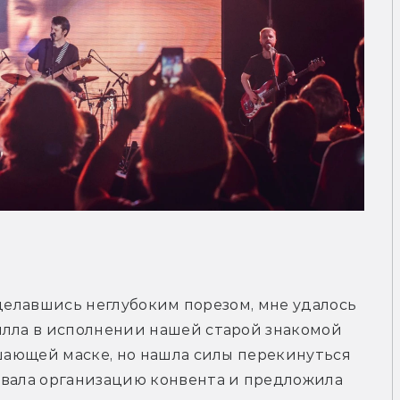
Отделавшись неглубоким порезом, мне удалось 
подобраться к медсестре из Сайлент Хилла в исполнении нашей старой знакомой 
ушающей маске, но нашла силы перекинуться 
овала организацию конвента и предложила 