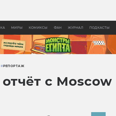
оздавались «Страшилы»:
«Одиссея» Нолана: что эт
, без которого не было
фильм сделал с Гомером и
ластелина колец»
Древней Грецией
УКА
МИРЫ
КОМИКСЫ
ФАН
ЖУРНАЛ
ПОДКАСТЫ
Й
#
РЕПОРТАЖ
 отчёт с Moscow