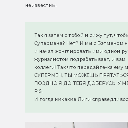
неизвестны.
Так я затем с тобой и сижу тут, чтоб
Супермена? Нет? И мы с Бэтменом не
и начал жонглировать ими одной руко
журналистом подрабатывает, и вам, 
коллеги! Так что передайте-ка ему 
СУПЕРМЕН, ТЫ МОЖЕШЬ ПРЯТАТЬСЯ
ПОЗДНО Я ДО ТЕБЯ ДОБЕРУСЬ. У МЕ
P.S.
И тогда никакие Лиги справедливос