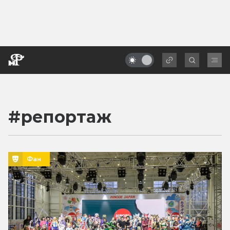
#
репортаж
Фан