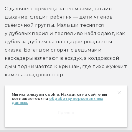
С дальнего крыльца за съёмками, затаив 
дыхание, следит ребятня — дети членов 
съёмочной группы. Малыши теснятся 
у дубовых перил и терпеливо наблюдают, как 
дубль за дублем на площадке рождается 
сказка. Богатыри спорят с ведьмами, 
каскадеры взлетают в воздух, а колдовской 
дым поднимается к крышам, где тихо жужжит 
камера-квадрокоптер.
Исполненный героических чувств, Финист-
Мы используем cookie. Находясь на сайте вы
соглашаетесь на
обработку персональных
Зайцев подводит итог. «Каждый, выполняя 
данных.
свою работу и стараясь делать 
Принять
ее максимально хорошо, отдавая себя всего 
и принося этим пользу — своему народу 