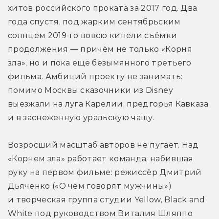
хитов российского проката за 2017 год. Два 
года спустя, под жарким сентябрьским 
солнцем 2019-го вовсю кипели съёмки 
продолжения — причём не только «Корня 
зла», но и пока ещё безымянного третьего 
фильма. Амбиций проекту не занимать: 
помимо Москвы сказочники из Disney 
выезжали на луга Карелии, предгорья Кавказа 
и в заснеженную уральскую чащу.
Возросший масштаб авторов не пугает. Над 
«Корнем зла» работает команда, набившая 
руку на первом фильме: режиссёр Дмитрий 
Дьяченко («О чём говорят мужчины») 
и творческая группа студии Yellow, Black and 
White под руководством Виталия Шляппо 