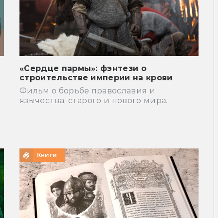
«Сердце пармы»: фэнтези о
строительстве империи на крови
Фильм о борьбе православия и
язычества, старого и нового мира.
Книги