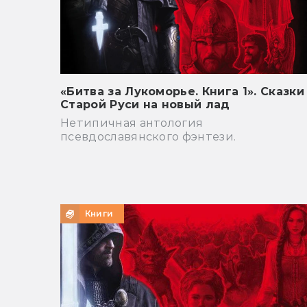
«Битва за Лукоморье. Книга 1». Сказки
Старой Руси на новый лад
Нетипичная антология
псевдославянского фэнтези.
Книги