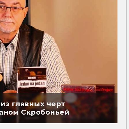
из главных черт
раном Скробоньей