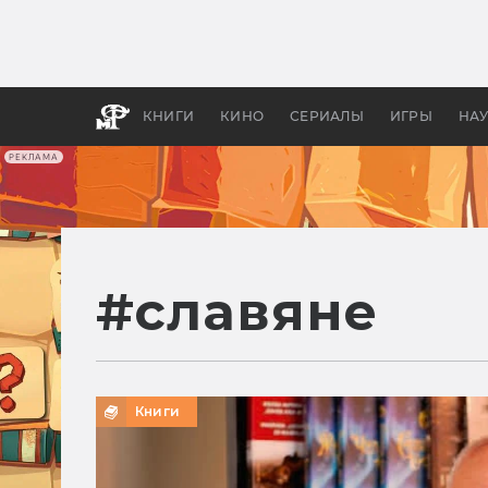
Какие
авгус
апока
детск
КНИГИ
КИНО
СЕРИАЛЫ
ИГРЫ
НА
РЕКЛАМА
#
славяне
Книги