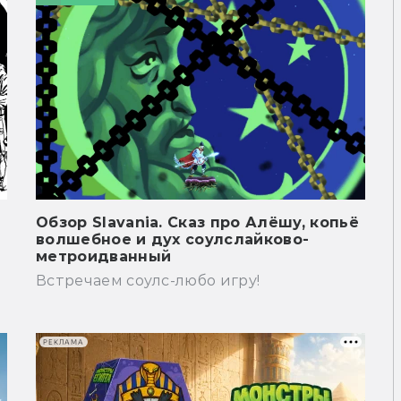
Обзор Slavania. Сказ про Алёшу, копьё
волшебное и дух соулслайково-
метроидванный
Встречаем соулс-любо игру!
РЕКЛАМА