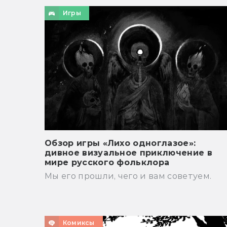
Игры
Обзор игры «Лихо одноглазое»:
дивное визуальное приключение в
мире русского фольклора
Мы его прошли, чего и вам советуем.
Комиксы