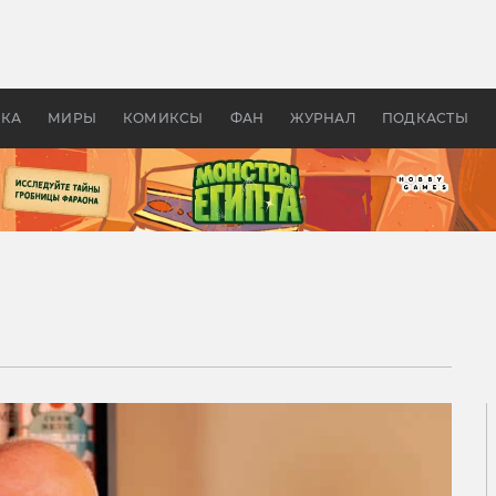
 фильмы смотреть в
Как создавались «Страшил
те 2026? В мире —
фильм, без которого не б
липсис, в России —
бы «Властелина колец»
ие комедии
УКА
МИРЫ
КОМИКСЫ
ФАН
ЖУРНАЛ
ПОДКАСТЫ