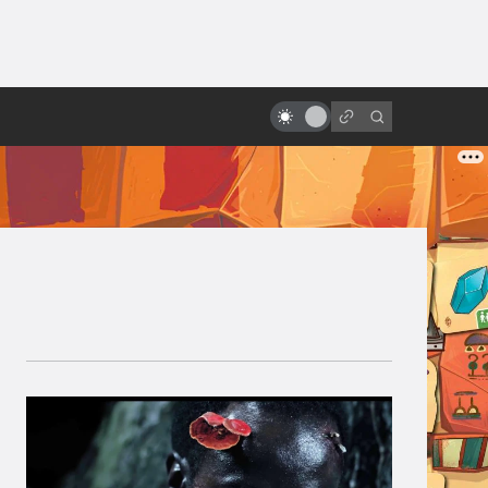
ы»:
ыло
«Терминатор»: все фильмы от
худшего к лучшему