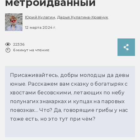
метроидванный
Юрий Кулагин,
Дарья Кулагина-Кравчук
12 марта 2024 г.
22336
6 минут на чтение
Присаживайтесь, добры молодцы да девы
юные. Расскажем вам сказку о богатырях с
хвостами бесовскими, летающих по небу
полунагих знахарках и купцах на паровых
повозках… Что? Да, говорящие грибы у нас
тоже есть, но это тут при чём?