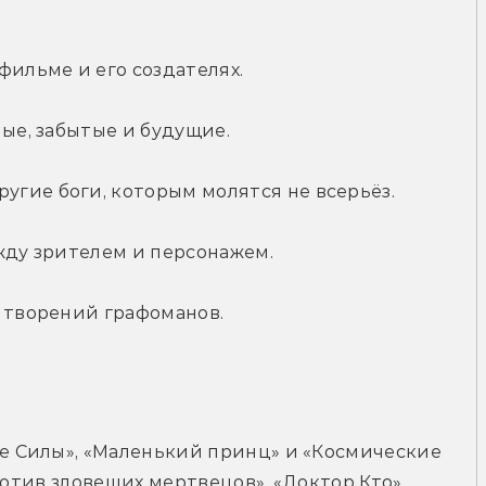
фильме и его создателях.
ные, забытые и будущие.
гие боги, которым молятся не всерьёз.
жду зрителем и персонажем.
з творений графоманов.
 Силы», «Маленький принц» и «Космические 
ротив зловещих мертвецов», «Доктор Кто», 