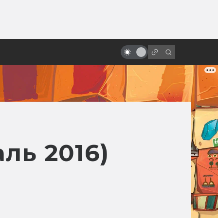
от
Как Индиана Джонс был
Джеймсом Бондом и что не
вошло в «Поиски утраченного
ковчега»
ль 2016)