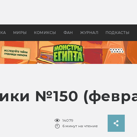
оздавались «Страшилы»:
«Одиссея» Нолана: что эт
, без которого не было
фильм сделал с Гомером и
ластелина колец»
Древней Грецией
УКА
МИРЫ
КОМИКСЫ
ФАН
ЖУРНАЛ
ПОДКАСТЫ
ики №150 (февра
14079
6 минут на чтение