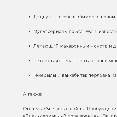
Дэдпул — о себе любимом, о новом 
Мультсериалы по Star Wars: извест
Летающий макаронный монстр и дру
Четвёртая стена: стёртая грань ме
Генерылы и вакхабиты: перловка и
А также:
Фильмы «Звёздные войны: Пробуждение
яйца» • сериалы «В поле зрения», «Эш п