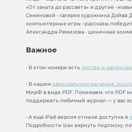
«От заката до рассвета» и другие • новы
Семёновой • галерея художника Дэйва Д
компьютерные игры • рассказы-победит
Александра Ремизова • циничные коммен
Важное
• В этом номере есть 
постер и календар
• В нашем 
официальном магазине Journa
МирФ в виде PDF. Понимаем, что PDF мо
поддержать любимый журнал — у вас ес
• А ещё iPad-версия отныне доступна в 