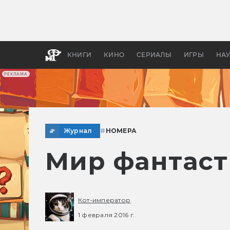
Как с
фильм
бы «В
КНИГИ
КИНО
СЕРИАЛЫ
ИГРЫ
НА
РЕКЛАМА
Журнал
#
НОМЕРА
Мир фантаст
Кот-император
1 февраля 2016 г.