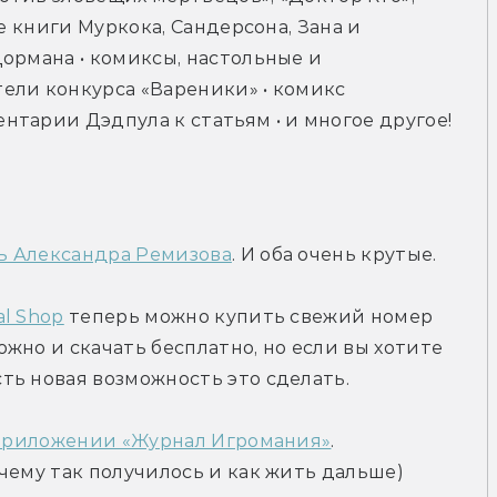
е книги Муркока, Сандерсона, Зана и 
ормана • комиксы, настольные и 
ели конкурса «Вареники» • комикс 
тарии Дэдпула к статьям • и многое другое!
ь Александра Ремизова
. И оба очень крутые.
l Shop
 теперь можно купить свежий номер 
жно и скачать бесплатно, но если вы хотите 
ть новая возможность это сделать.
приложении «Журнал Игромания»
. 
Подробности (как вернуть подписку, почему так получилось и как жить дальше) 