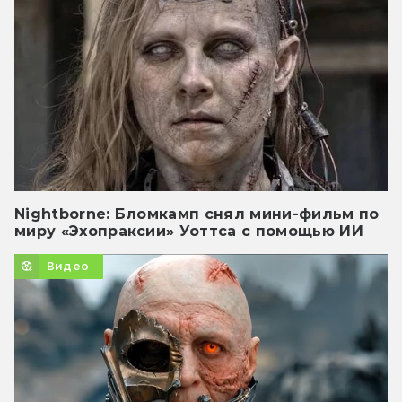
Nightborne: Бломкамп снял мини-фильм по
миру «Эхопраксии» Уоттса с помощью ИИ
Видео