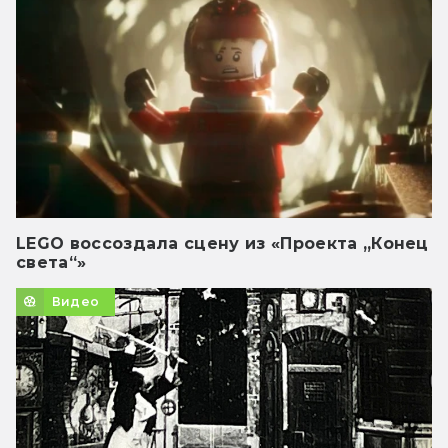
LEGO воссоздала сцену из «Проекта „Конец
света“»
Видео