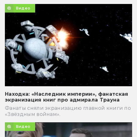
Видео
Находка: «Наследник империи», фанатская
экранизация книг про адмирала Трауна
Фанаты сняли экранизацию главной книги по
«Звёздным войнам».
Видео