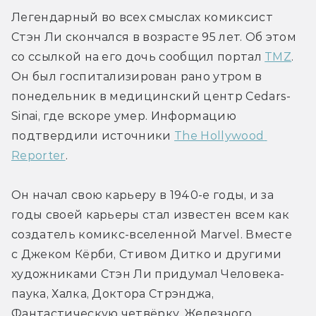
Легендарный во всех смыслах комиксист 
Стэн Ли скончался в возрасте 95 лет. Об этом 
со ссылкой на его дочь сообщил портал 
TMZ
. 
Он был госпитализирован рано утром в 
понедельник в медицинский центр Cedars-
Sinai, где вскоре умер. Информацию 
подтвердили источники 
The Hollywood 
Reporter
.
Он начал свою карьеру в 1940-е годы, и за 
годы своей карьеры стал известен всем как 
создатель комикс-вселенной Marvel. Вместе 
с Джеком Кёрби, Стивом Дитко и другими 
художниками Стэн Ли придумал Человека-
паука, Халка, Доктора Стрэнджа, 
Фантастическую четвёрку, Железного 