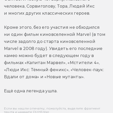
человека, Сорвиголову, Тора, Людей Икс 
и многих других классических героев.
Кроме этого, без его участия не обходился 
ни один фильм киновселенной Marvel (в том 
числе задолго до старта киновселенной 
Marvel в 2008 году). Увидеть его последние 
камео можно будет в следующем году в 
фильмах «Капитан Марвел», «Мстители 4», 
«Люди Икс: Тёмный феникс», «Человек-паук: 
Вдали от дома» и «Новые мутанты».
Ещё одна легенда ушла.
Если вы нашли опечатку, пожалуйста, выделите фрагмент
текста и нажмите Ctrl+Enter.